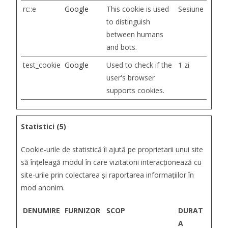
rc::e
Google
This cookie is used
Sesiune
to distinguish
between humans
and bots.
test_cookie
Google
Used to check if the
1 zi
user's browser
supports cookies.
Statistici (5)
Cookie-urile de statistică îi ajută pe proprietarii unui site
să înţeleagă modul în care vizitatorii interacţionează cu
site-urile prin colectarea şi raportarea informaţiilor în
mod anonim.
DENUMIRE
FURNIZOR
SCOP
DURAT
A