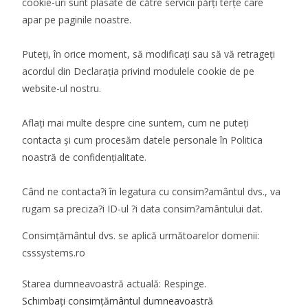
cookie-uri sunt plasate de către servicii părţi terţe care
apar pe paginile noastre.
Puteți, în orice moment, să modificați sau să vă retrageți
acordul din Declarația privind modulele cookie de pe
website-ul nostru.
Aflați mai multe despre cine suntem, cum ne puteți
contacta și cum procesăm datele personale în Politica
noastră de confidențialitate.
Când ne contacta?i în legatura cu consim?amântul dvs., va
rugam sa preciza?i ID-ul ?i data consim?amântului dat.
Consimţământul dvs. se aplică următoarelor domenii:
csssystems.ro
Starea dumneavoastră actuală: Respinge.
Schimbați consimțământul dumneavoastră