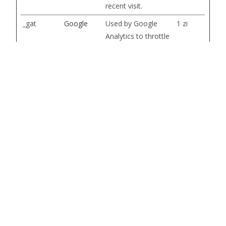
recent visit.
_gat
Google
Used by Google
1 zi
Analytics to throttle
request rate
_gid
Google
Registers a unique
1 zi
ID that is used to
generate statistical
data on how the
visitor uses the
website.
collect
Google
Used to send data
Sesiune
to Google Analytics
about the visitor's
device and behavior.
Tracks the visitor
across devices and
marketing channels.