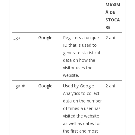
MAXIM
Ă DE
STOCA
RE
_ga
Google
Registers a unique
2 ani
ID that is used to
generate statistical
data on how the
visitor uses the
website.
_ga_#
Google
Used by Google
2 ani
Analytics to collect
data on the number
of times a user has
visited the website
as well as dates for
the first and most