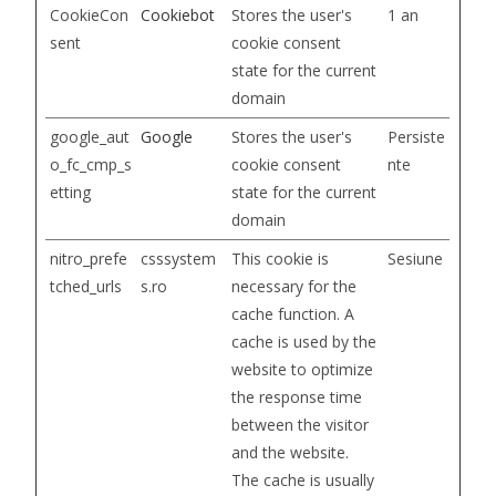
CookieCon
Cookiebot
Stores the user's
1 an
sent
cookie consent
state for the current
domain
google_aut
Google
Stores the user's
Persiste
o_fc_cmp_s
cookie consent
nte
etting
state for the current
domain
nitro_prefe
csssystem
This cookie is
Sesiune
tched_urls
s.ro
necessary for the
cache function. A
cache is used by the
website to optimize
the response time
between the visitor
and the website.
The cache is usually