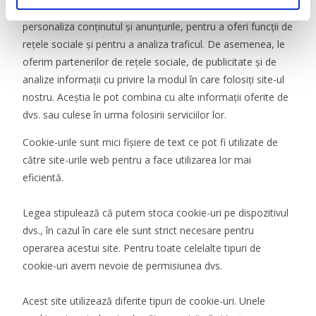
Acest site utilizează cookie-uri. Folosim cookie-uri pentru a
t
u
personaliza conținutul și anunțurile, pentru a oferi funcții de
l
rețele sociale și pentru a analiza traficul. De asemenea, le
u
oferim partenerilor de rețele sociale, de publicitate și de
i
analize informații cu privire la modul în care folosiți site-ul
nostru. Aceștia le pot combina cu alte informații oferite de
dvs. sau culese în urma folosirii serviciilor lor.
Cookie-urile sunt mici fişiere de text ce pot fi utilizate de
către site-urile web pentru a face utilizarea lor mai
eficientă.
Legea stipulează că putem stoca cookie-uri pe dispozitivul
dvs., în cazul în care ele sunt strict necesare pentru
operarea acestui site. Pentru toate celelalte tipuri de
cookie-uri avem nevoie de permisiunea dvs.
Acest site utilizează diferite tipuri de cookie-uri. Unele